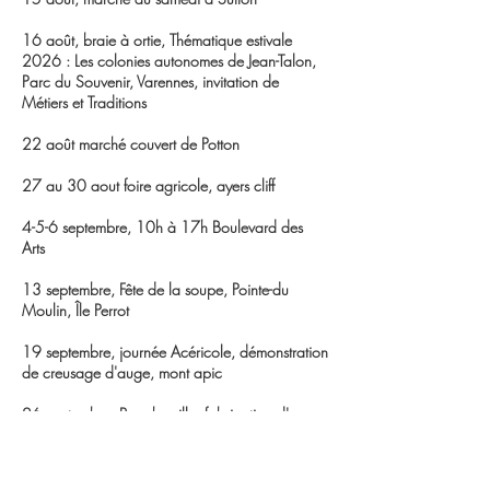
16 août, braie à ortie, Thématique estivale
2026 : Les colonies autonomes de Jean-Talon,
Parc du Souvenir, Varennes, invitation de
Métiers et Traditions
22 août marché couvert de Potton
27 au 30 aout foire agricole, ayers cliff
4-5-6 septembre, 10h à 17h Boulevard des
Arts
13 septembre, Fête de la soupe, Pointe-du
Moulin, Île Perrot
19 septembre, journée Acéricole, démonstration
de creusage d'auge, mont apic
26 septembre, Boucherville, fabrication d'un
hérisson collectif , invitation de
Métiers et
Tradition